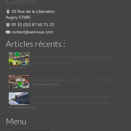
AEROVUE
33 Rue de la Libération
Augny 57685
00 33 (0)3 87 60 71 22
contact@aerovue.com
Articles récents :
Un petit récapitulatif sur les derniers produits
fournis à nos clients
28 mai 2025
Ballon Publicitaire sur Mat 6m – SETII 2023
13 décembre 2023
Dirigeable PVC Publicitaire de 6 m gonflé à
l’hélium pour INTERSPORT à Nancy (54)
15 septembre 2023
Menu