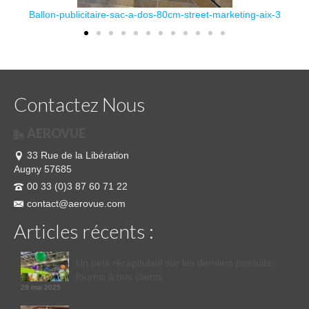
Ballon-publicitaire-sac-a-dos-80cm-street-marketing-aix-3
Contactez Nous
AEROVUE
33 Rue de la Libération
Augny 57685
00 33 (0)3 87 60 71 22
contact@aerovue.com
Articles récents :
Un petit récapitulatif sur les derniers produits
fournis à nos clients
28 mai 2025