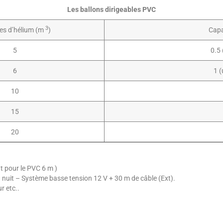
Les ballons dirigeables PVC
3
es d’hélium (m
)
Capa
5
0.5 
6
1 (
10
15
20
t pour le PVC 6 m )
a nuit – Système basse tension 12 V + 30 m de câble (Ext).
r etc..