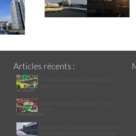
Articles récents :
Un petit récapitulatif sur les derniers
produits fournis à nos clients
28 mai 2025
Ballon Publicitaire sur Mat 6m – SETII
2023
13 décembre 2023
Dirigeable PVC Publicitaire de 6 m gonflé
à l’hélium pour INTERSPORT à Nancy