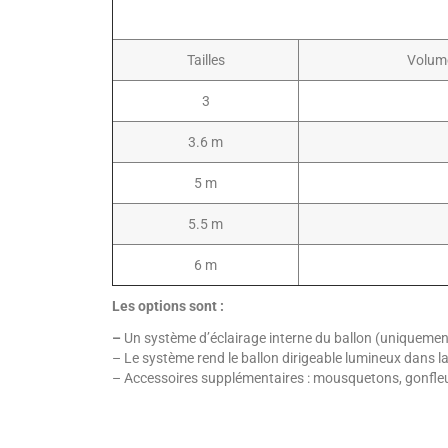
Tailles
Volum
3
3.6 m
5 m
5.5 m
6 m
Les options sont :
–
Un système d’éclairage interne du ballon (uniquemen
– Le système rend le ballon dirigeable lumineux dans l
– Accessoires supplémentaires : mousquetons, gonfleu