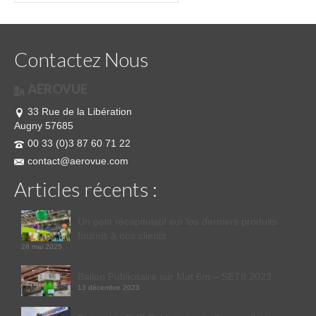
Contactez Nous
AEROVUE
33 Rue de la Libération
Augny 57685
00 33 (0)3 87 60 71 22
contact@aerovue.com
Articles récents :
Un petit récapitulatif sur les derniers produits
fournis à nos clients
28 mai 2025
Ballon Publicitaire sur Mat 6m – SETII 2023
13 décembre 2023