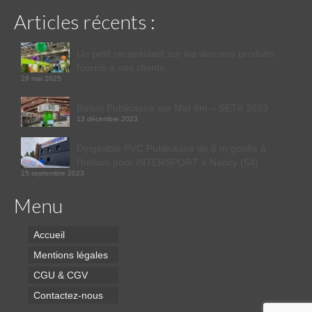
Articles récents :
Un petit récapitulatif sur les derniers produits
fournis à nos clients
28 mai 2025
Ballon Publicitaire sur Mat 6m – SETII 2023
13 décembre 2023
Dirigeable PVC Publicitaire de 6 m gonflé à
l’hélium pour INTERSPORT à Nancy (54)
15 septembre 2023
Menu
Accueil
Mentions légales
CGU & CGV
Contactez-nous