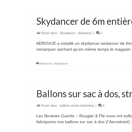
Skydancer de 6m entiè
Posté dans :
Skydancer - Airdancer
|
0
AEROVUE a installé un skydancer airdancer de 6m en
remarquer sachant qu’en même temps le magasin e
Airdancer
,
Skydancer
Ballons sur sac à dos, st
Posté dans :
ballons street marketing
|
0
Les librairies Guerlin – Rougier & Plé nous ont solli
fabriquons nos ballons sur sac à dos (l’Aerostreet)