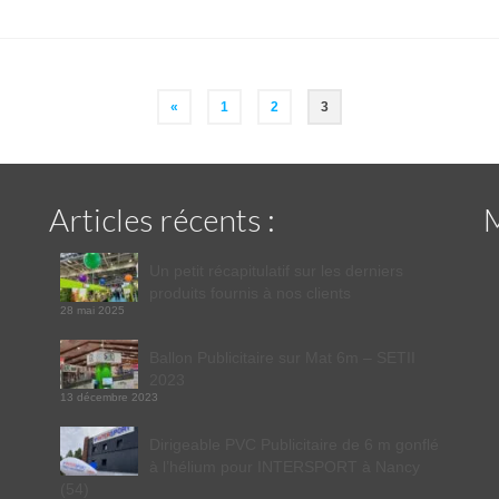
«
1
2
3
Articles récents :
Un petit récapitulatif sur les derniers
produits fournis à nos clients
28 mai 2025
Ballon Publicitaire sur Mat 6m – SETII
2023
13 décembre 2023
Dirigeable PVC Publicitaire de 6 m gonflé
à l’hélium pour INTERSPORT à Nancy
(54)