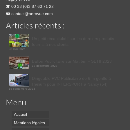
00 33 (0)3 87 60 71 22
contact@aerovue.com
Articles récents :
Un petit récapitulatif sur les derniers produits
fournis à nos clients
28 mai 2025
Ballon Publicitaire sur Mat 6m – SETII 2023
13 décembre 2023
Dirigeable PVC Publicitaire de 6 m gonflé à
l’hélium pour INTERSPORT à Nancy (54)
15 septembre 2023
Menu
Accueil
Mentions légales