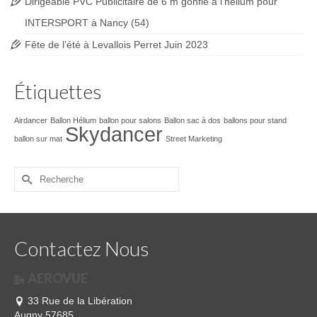
Dirigeable PVC Publicitaire de 6 m gonflé à l’hélium pour
INTERSPORT à Nancy (54)
Fête de l’été à Levallois Perret Juin 2023
Étiquettes
Airdancer
Ballon Hélium
ballon pour salons
Ballon sac à dos
ballons pour stand
Skydancer
ballon sur mat
Street Marketing
Rechercher :
Contactez Nous
AEROVUE
33 Rue de la Libération
Augny 57685