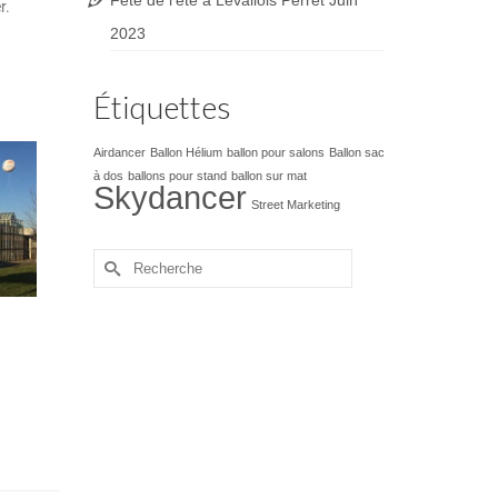
Fête de l’été à Levallois Perret Juin
r.
2023
Étiquettes
Airdancer
Ballon Hélium
ballon pour salons
Ballon sac
à dos
ballons pour stand
ballon sur mat
Skydancer
Street Marketing