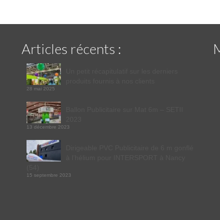
Articles récents :
Un petit récapitulatif sur les derniers
produits fournis à nos clients
28 mai 2025
Ballon Publicitaire sur Mat 6m – SETII
2023
13 décembre 2023
Dirigeable PVC Publicitaire de 6 m gonflé
à l’hélium pour INTERSPORT à Nancy
(54)
15 septembre 2023