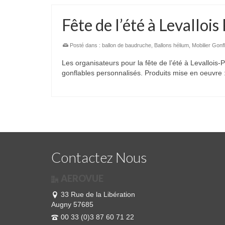
Fête de l’été à Levalloi
Posté dans :
ballon de baudruche
,
Ballons hélium
,
Mobilier Gonf
Les organisateurs pour la fête de l’été à Levallois-
gonflables personnalisés. Produits mise en oeuv
Contactez Nous
AEROVUE
33 Rue de la Libération
Augny 57685
00 33 (0)3 87 60 71 22