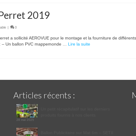
s Perret 2019
lable
|
0
Perret a sollicité AEROVUE pour le montage et la fourniture de différent
re : – Un ballon PVC mappemonde …
Lire la suite
Articles récents :
Un petit récapitulatif sur les derniers
produits fournis à nos clients
28 mai 2025
Ballon Publicitaire sur Mat 6m – SETII